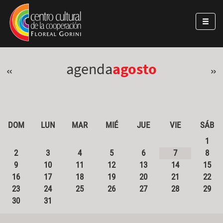
Pasar al contenido principal
Jump to main content
agenda
agosto
«
»
DOM
LUN
MAR
MIÉ
JUE
VIE
SÁB
1
2
3
4
5
6
7
8
9
10
11
12
13
14
15
16
17
18
19
20
21
22
23
24
25
26
27
28
29
30
31