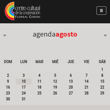
Pasar al contenido principal
Jump to main content
agenda
agosto
«
»
DOM
LUN
MAR
MIÉ
JUE
VIE
SÁB
1
2
3
4
5
6
7
8
9
10
11
12
13
14
15
16
17
18
19
20
21
22
23
24
25
26
27
28
29
30
31