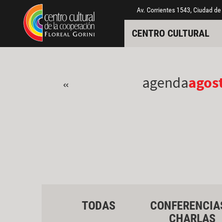
Pasar al contenido principal
Jump to main content
Av. Corrientes 1543, Ciudad de
CENTRO CULTURAL
agenda
agos
«
TODAS
CONFERENCIA
CHARLAS