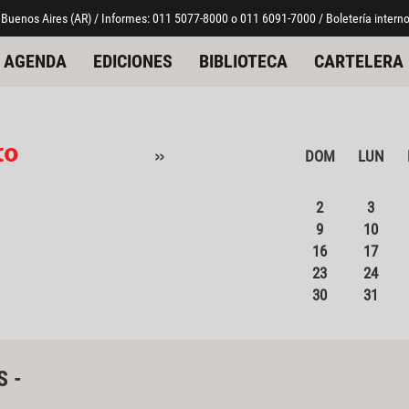
 Buenos Aires (AR) / Informes: 011 5077-8000 o 011 6091-7000 / Boletería interno
AGENDA
EDICIONES
BIBLIOTECA
CARTELERA
to
»
DOM
LUN
2
3
9
10
16
17
23
24
30
31
S -