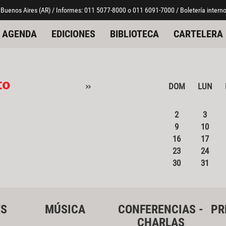
 Buenos Aires (AR) / Informes: 011 5077-8000 o 011 6091-7000 / Boletería interno
AGENDA
EDICIONES
BIBLIOTECA
CARTELERA
to
»
DOM
LUN
2
3
9
10
16
17
23
24
30
31
ES
MÚSICA
CONFERENCIAS -
PR
CHARLAS