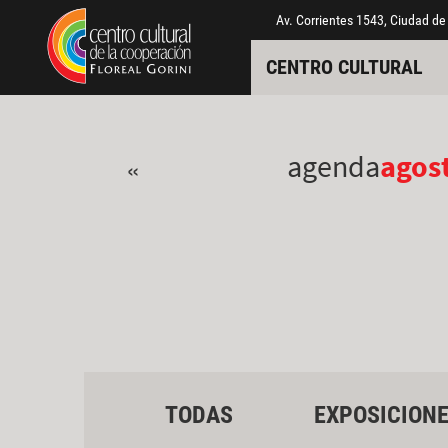
Pasar al contenido principal
Jump to main content
Av. Corrientes 1543, Ciudad de
CENTRO CULTURAL
agenda
agos
«
TODAS
EXPOSICION