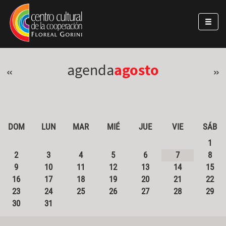
Pasar al contenido principal
Jump to main content
agenda
agosto
«
»
DOM
LUN
MAR
MIÉ
JUE
VIE
SÁB
1
2
3
4
5
6
7
8
9
10
11
12
13
14
15
16
17
18
19
20
21
22
23
24
25
26
27
28
29
30
31