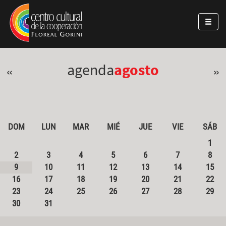
Pasar al contenido principal
Jump to main content
agenda
agosto
«
»
DOM
LUN
MAR
MIÉ
JUE
VIE
SÁB
1
2
3
4
5
6
7
8
9
10
11
12
13
14
15
16
17
18
19
20
21
22
23
24
25
26
27
28
29
30
31