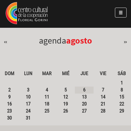
Pasar al contenido principal
Jump to main content
agenda
agosto
«
»
DOM
LUN
MAR
MIÉ
JUE
VIE
SÁB
1
2
3
4
5
6
7
8
9
10
11
12
13
14
15
16
17
18
19
20
21
22
23
24
25
26
27
28
29
30
31