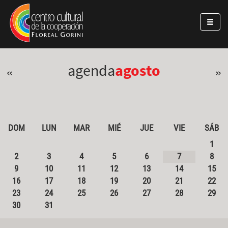
Pasar al contenido principal
Jump to main content
agenda
agosto
«
»
DOM
LUN
MAR
MIÉ
JUE
VIE
SÁB
1
2
3
4
5
6
7
8
9
10
11
12
13
14
15
16
17
18
19
20
21
22
23
24
25
26
27
28
29
30
31