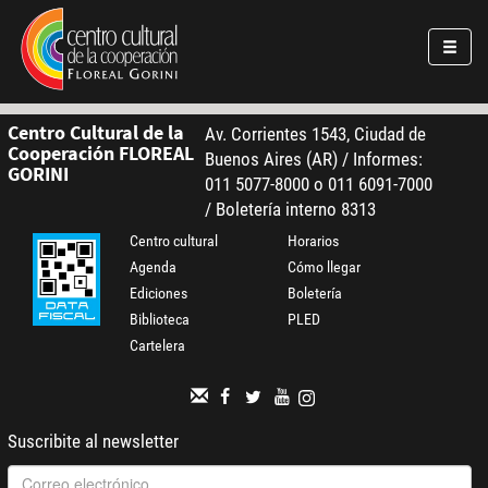
Pasar al contenido principal
Jump to main content
Centro Cultural de la
Av. Corrientes 1543, Ciudad de
Cooperación FLOREAL
Buenos Aires (AR) / Informes:
GORINI
011 5077-8000 o 011 6091-7000
/ Boletería interno 8313
Centro cultural
Horarios
Agenda
Cómo llegar
Ediciones
Boletería
Biblioteca
PLED
Cartelera
Suscribite al newsletter