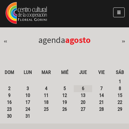
Pasar al contenido principal
Jump to main content
agenda
agosto
«
»
DOM
LUN
MAR
MIÉ
JUE
VIE
SÁB
1
2
3
4
5
6
7
8
9
10
11
12
13
14
15
16
17
18
19
20
21
22
23
24
25
26
27
28
29
30
31