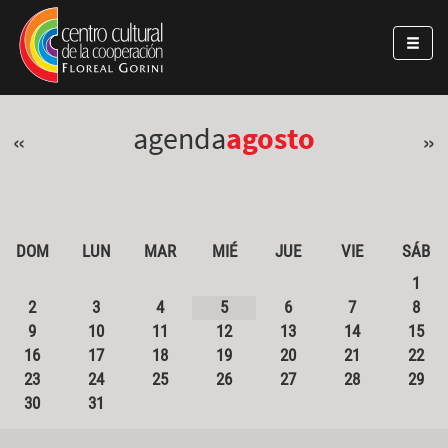
Pasar al contenido principal
Jump to main content
agenda
agosto
«
»
DOM
LUN
MAR
MIÉ
JUE
VIE
SÁB
1
2
3
4
5
6
7
8
9
10
11
12
13
14
15
16
17
18
19
20
21
22
23
24
25
26
27
28
29
30
31