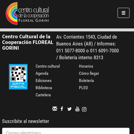
Pasar al contenido principal
Jump to main content
Centro Cultural de la
Av. Corrientes 1543, Ciudad de
Cooperación FLOREAL
Buenos Aires (AR) / Informes:
GORINI
011 5077-8000 o 011 6091-7000
/ Boletería interno 8313
Centro cultural
Horarios
Agenda
Cómo llegar
Ediciones
Boletería
Biblioteca
PLED
Cartelera
Suscribite al newsletter