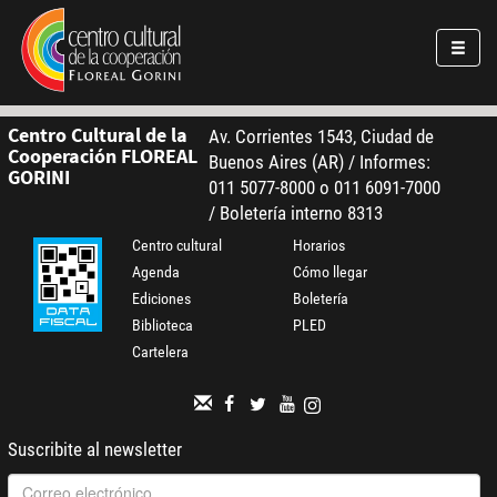
Pasar al contenido principal
Jump to main content
Centro Cultural de la
Av. Corrientes 1543, Ciudad de
Cooperación FLOREAL
Buenos Aires (AR) / Informes:
GORINI
011 5077-8000 o 011 6091-7000
/ Boletería interno 8313
Centro cultural
Horarios
Agenda
Cómo llegar
Ediciones
Boletería
Biblioteca
PLED
Cartelera
Suscribite al newsletter