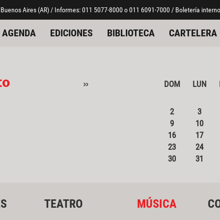
 Buenos Aires (AR) / Informes: 011 5077-8000 o 011 6091-7000 / Boletería interno
AGENDA
EDICIONES
BIBLIOTECA
CARTELERA
to
»
DOM
LUN
2
3
9
10
16
17
23
24
30
31
ES
TEATRO
MÚSICA
CO