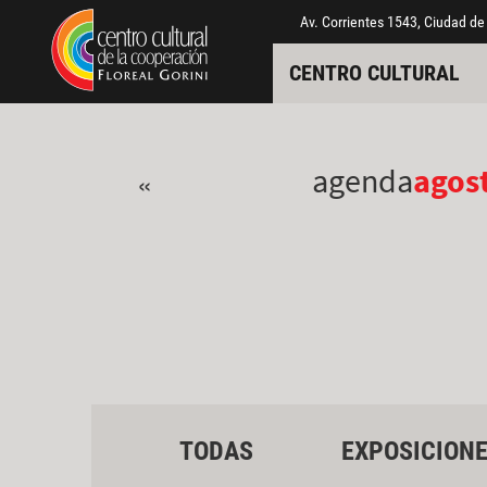
Pasar al contenido principal
Jump to main content
Av. Corrientes 1543, Ciudad de
CENTRO CULTURAL
agenda
agos
«
TODAS
EXPOSICION