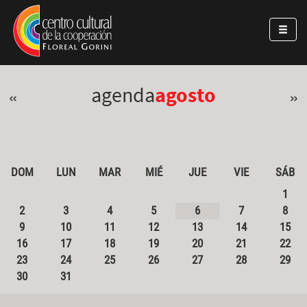
Pasar al contenido principal
Jump to main content
agenda
agosto
«
»
DOM
LUN
MAR
MIÉ
JUE
VIE
SÁB
1
2
3
4
5
6
7
8
9
10
11
12
13
14
15
16
17
18
19
20
21
22
23
24
25
26
27
28
29
30
31