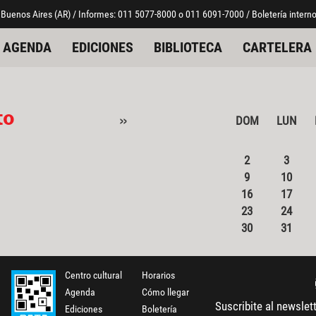
 Buenos Aires (AR) / Informes: 011 5077-8000 o 011 6091-7000 / Boletería interno
AGENDA
EDICIONES
BIBLIOTECA
CARTELERA
to
»
DOM
LUN
2
3
9
10
16
17
23
24
30
31
Centro cultural
Horarios
Agenda
Cómo llegar
Suscribite al newslet
Ediciones
Boletería