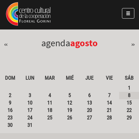
Pasar al contenido principal
Jump to main content
agenda
agosto
«
»
DOM
LUN
MAR
MIÉ
JUE
VIE
SÁB
1
2
3
4
5
6
7
8
9
10
11
12
13
14
15
16
17
18
19
20
21
22
23
24
25
26
27
28
29
30
31