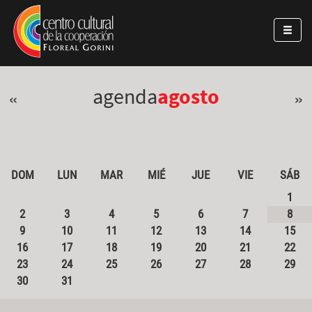
Pasar al contenido principal
Jump to main content
agenda
agosto
«
»
DOM
LUN
MAR
MIÉ
JUE
VIE
SÁB
1
2
3
4
5
6
7
8
9
10
11
12
13
14
15
16
17
18
19
20
21
22
23
24
25
26
27
28
29
30
31