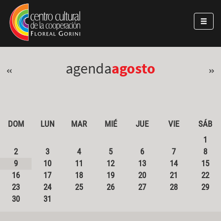
Pasar al contenido principal
Jump to main content
agenda
agosto
«
»
DOM
LUN
MAR
MIÉ
JUE
VIE
SÁB
1
2
3
4
5
6
7
8
9
10
11
12
13
14
15
16
17
18
19
20
21
22
23
24
25
26
27
28
29
30
31