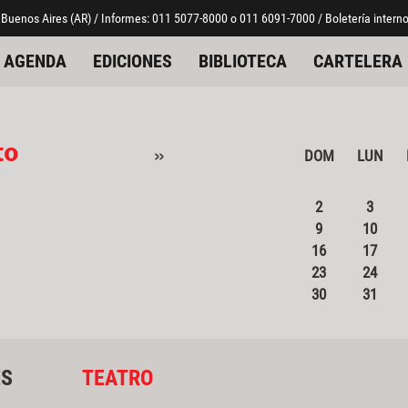
 Buenos Aires (AR) / Informes: 011 5077-8000 o 011 6091-7000 / Boletería interno
AGENDA
EDICIONES
BIBLIOTECA
CARTELERA
to
»
DOM
LUN
2
3
9
10
16
17
23
24
30
31
ES
TEATRO