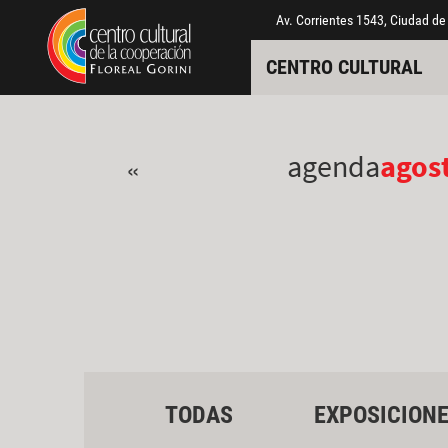
Pasar al contenido principal
Jump to main content
Av. Corrientes 1543, Ciudad de
CENTRO CULTURAL
agenda
agos
«
TODAS
EXPOSICION