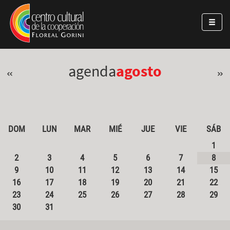
Pasar al contenido principal
Jump to main content
agenda
agosto
«
»
DOM
LUN
MAR
MIÉ
JUE
VIE
SÁB
1
2
3
4
5
6
7
8
9
10
11
12
13
14
15
16
17
18
19
20
21
22
23
24
25
26
27
28
29
30
31