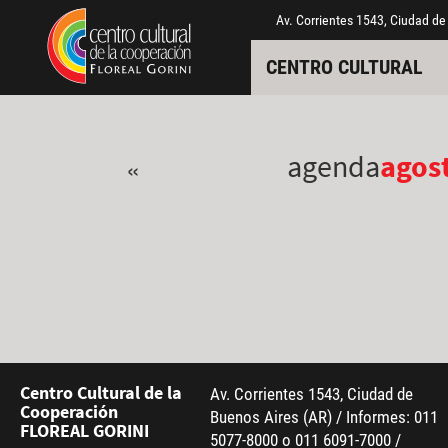
Pasar al contenido principal
Jump to main content
Av. Corrientes 1543, Ciudad de
CENTRO CULTURAL
agenda
agos
«
Centro Cultural de la
Av. Corrientes 1543, Ciudad de
Cooperación
Buenos Aires (AR) / Informes: 011
FLOREAL GORINI
5077-8000 o 011 6091-7000 /