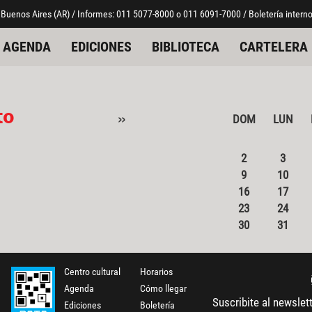
 Buenos Aires (AR) / Informes: 011 5077-8000 o 011 6091-7000 / Boletería interno
AGENDA
EDICIONES
BIBLIOTECA
CARTELERA
to
»
DOM
LUN
2
3
9
10
16
17
23
24
30
31
Centro cultural
Horarios
Agenda
Cómo llegar
Suscribite al newslet
Ediciones
Boletería