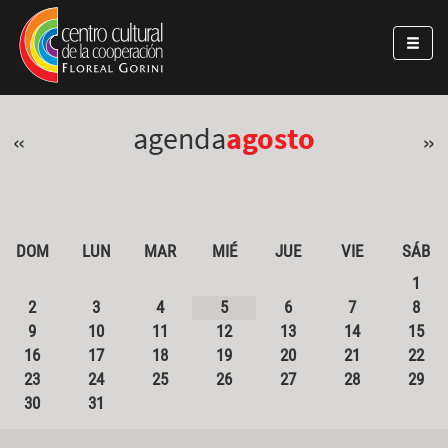
Pasar al contenido principal
Jump to main content
agenda
agosto
«
»
DOM
LUN
MAR
MIÉ
JUE
VIE
SÁB
1
2
3
4
5
6
7
8
9
10
11
12
13
14
15
16
17
18
19
20
21
22
23
24
25
26
27
28
29
30
31