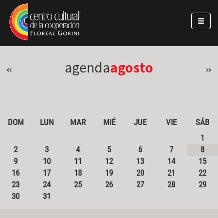
Pasar al contenido principal
Jump to main content
agenda
agosto
«
»
DOM
LUN
MAR
MIÉ
JUE
VIE
SÁB
1
2
3
4
5
6
7
8
9
10
11
12
13
14
15
16
17
18
19
20
21
22
23
24
25
26
27
28
29
30
31