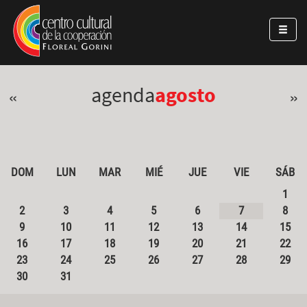
Pasar al contenido principal
Jump to main content
agenda
agosto
«
»
DOM
LUN
MAR
MIÉ
JUE
VIE
SÁB
1
2
3
4
5
6
7
8
9
10
11
12
13
14
15
16
17
18
19
20
21
22
23
24
25
26
27
28
29
30
31