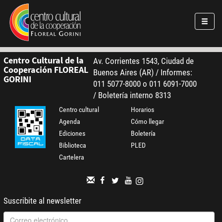
Pasar al contenido principal
Jump to main content
Centro Cultural de la
Av. Corrientes 1543, Ciudad de
Cooperación FLOREAL
Buenos Aires (AR) / Informes:
GORINI
011 5077-8000 o 011 6091-7000
/ Boletería interno 8313
Centro cultural
Horarios
Agenda
Cómo llegar
Ediciones
Boletería
Biblioteca
PLED
Cartelera
Suscribite al newsletter