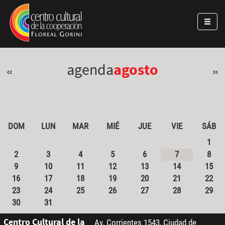
Pasar al contenido principal
Jump to main content
agenda
agosto
«
»
DOM
LUN
MAR
MIÉ
JUE
VIE
SÁB
1
2
3
4
5
6
7
8
9
10
11
12
13
14
15
16
17
18
19
20
21
22
23
24
25
26
27
28
29
30
31
Centro Cultural de la
Av. Corrientes 1543, Ciudad de