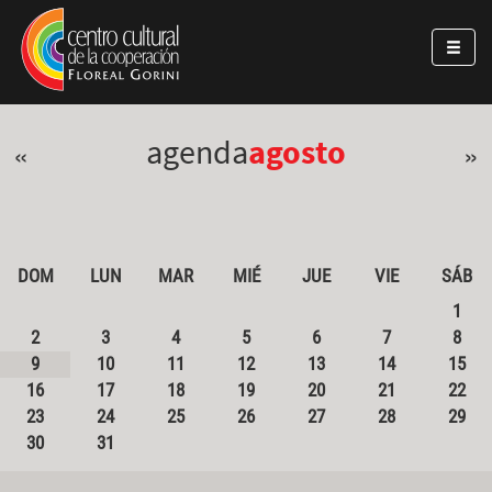
Pasar al contenido principal
Jump to main content
agenda
agosto
«
»
DOM
LUN
MAR
MIÉ
JUE
VIE
SÁB
1
2
3
4
5
6
7
8
9
10
11
12
13
14
15
16
17
18
19
20
21
22
23
24
25
26
27
28
29
30
31