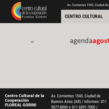
Pasar al contenido principal
Jump to main content
Av. Corrientes 1543, Ciudad de
CENTRO CULTURAL
agenda
agos
«
Centro Cultural de la
Av. Corrientes 1543, Ciudad de
Cooperación
Buenos Aires (AR) / Informes: 011
FLOREAL GORINI
5077-8000 o 011 6091-7000 /