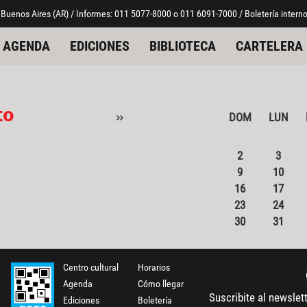
 Buenos Aires (AR) / Informes: 011 5077-8000 o 011 6091-7000 / Boletería interno
AGENDA
EDICIONES
BIBLIOTECA
CARTELERA
to
»
DOM
LUN
2
3
9
10
16
17
23
24
30
31
Centro cultural
Horarios
Agenda
Cómo llegar
Suscribite al newslet
Ediciones
Boletería