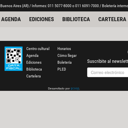
 Buenos Aires (AR) / Informes: 011 5077-8000 o 011 6091-7000 / Boletería interno
AGENDA
EDICIONES
BIBLIOTECA
CARTELERA
Centro cultural
Horarios
Agenda
Cómo llegar
Suscribite al newslet
Ediciones
Boletería
Biblioteca
PLED
Cartelera
Desarrollado por
.
gcoop