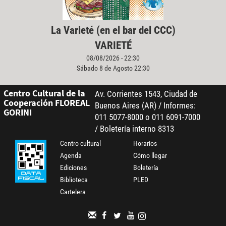
La Varieté (en el bar del CCC)
VARIETÉ
08/08/2026 - 22:30
Sábado 8 de Agosto 22:30
Centro Cultural de la
Av. Corrientes 1543, Ciudad de
Cooperación FLOREAL
Buenos Aires (AR) / Informes:
GORINI
011 5077-8000 o 011 6091-7000
/ Boletería interno 8313
Centro cultural
Horarios
Agenda
Cómo llegar
Ediciones
Boletería
Biblioteca
PLED
Cartelera