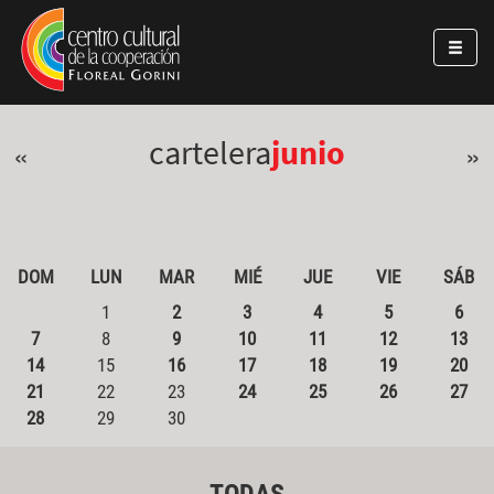
Pasar al contenido principal
Jump to main content
cartelera
junio
«
»
DOM
LUN
MAR
MIÉ
JUE
VIE
SÁB
1
2
3
4
5
6
7
8
9
10
11
12
13
14
15
16
17
18
19
20
21
22
23
24
25
26
27
28
29
30