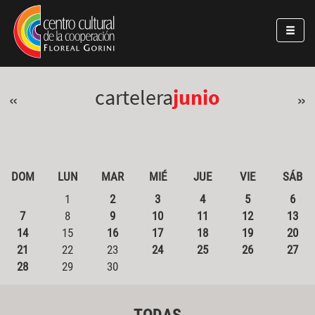
Pasar al contenido principal
Jump to main content
cartelera
junio
«
»
DOM
LUN
MAR
MIÉ
JUE
VIE
SÁB
1
2
3
4
5
6
7
8
9
10
11
12
13
14
15
16
17
18
19
20
21
22
23
24
25
26
27
28
29
30