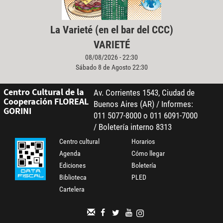
La Varieté (en el bar del CCC)
VARIETÉ
08/08/2026 - 22:30
Sábado 8 de Agosto 22:30
Centro Cultural de la
Av. Corrientes 1543, Ciudad de
Cooperación FLOREAL
Buenos Aires (AR) / Informes:
GORINI
011 5077-8000 o 011 6091-7000
/ Boletería interno 8313
Centro cultural
Horarios
Agenda
Cómo llegar
Ediciones
Boletería
Biblioteca
PLED
Cartelera