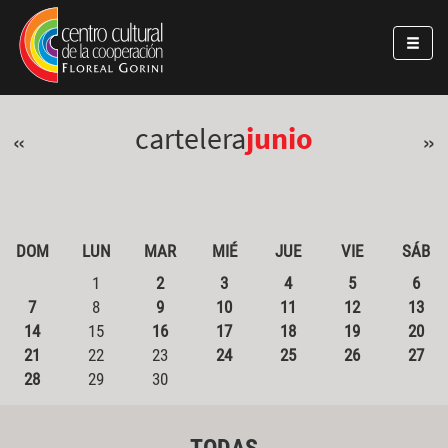
Pasar al contenido principal
Jump to main content
cartelera
junio
«
»
DOM
LUN
MAR
MIÉ
JUE
VIE
SÁB
1
2
3
4
5
6
7
8
9
10
11
12
13
14
15
16
17
18
19
20
21
22
23
24
25
26
27
28
29
30