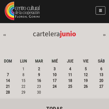
Pasar al contenido principal
Jump to main content
cartelera
junio
«
»
DOM
LUN
MAR
MIÉ
JUE
VIE
SÁB
1
2
3
4
5
6
7
8
9
10
11
12
13
14
15
16
17
18
19
20
21
22
23
24
25
26
27
28
29
30