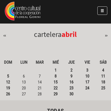
Pasar al contenido principal
Jump to main content
cartelera
abril
«
»
DOM
LUN
MAR
MIÉ
JUE
VIE
SÁB
1
2
3
4
5
6
7
8
9
10
11
12
13
14
15
16
17
18
19
20
21
22
23
24
25
26
27
28
29
30