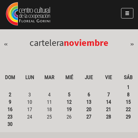
Pasar al contenido principal
Jump to main content
cartelera
noviembre
«
»
DOM
LUN
MAR
MIÉ
JUE
VIE
SÁB
1
2
3
4
5
6
7
8
9
10
11
12
13
14
15
16
17
18
19
20
21
22
23
24
25
26
27
28
29
30