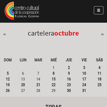
Pasar al contenido principal
Jump to main content
cartelera
octubre
«
»
DOM
LUN
MAR
MIÉ
JUE
VIE
SÁB
1
2
3
4
5
6
7
8
9
10
11
12
13
14
15
16
17
18
19
20
21
22
23
24
25
26
27
28
29
30
31