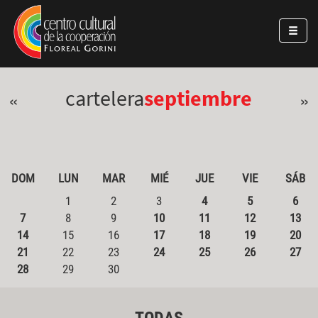
Pasar al contenido principal
Jump to main content
cartelera
septiembre
«
»
DOM
LUN
MAR
MIÉ
JUE
VIE
SÁB
1
2
3
4
5
6
7
8
9
10
11
12
13
14
15
16
17
18
19
20
21
22
23
24
25
26
27
28
29
30