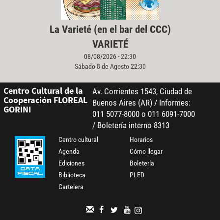
La Varieté (en el bar del CCC)
VARIETÉ
08/08/2026 - 22:30
Sábado 8 de Agosto 22:30
Centro Cultural de la
Av. Corrientes 1543, Ciudad de
Cooperación FLOREAL
Buenos Aires (AR) / Informes:
GORINI
011 5077-8000 o 011 6091-7000
/ Boletería interno 8313
Centro cultural
Horarios
Agenda
Cómo llegar
Ediciones
Boletería
Biblioteca
PLED
Cartelera