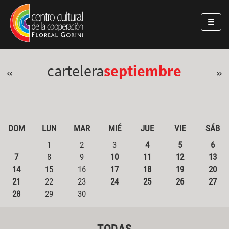
Pasar al contenido principal
Jump to main content
cartelera
septiembre
«
»
DOM
LUN
MAR
MIÉ
JUE
VIE
SÁB
1
2
3
4
5
6
7
8
9
10
11
12
13
14
15
16
17
18
19
20
21
22
23
24
25
26
27
28
29
30