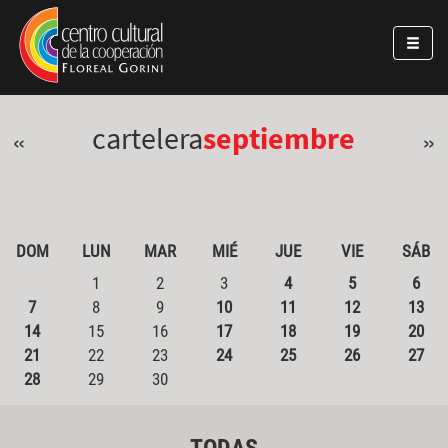
Pasar al contenido principal
Jump to main content
cartelera
septiembre
«
»
DOM
LUN
MAR
MIÉ
JUE
VIE
SÁB
1
2
3
4
5
6
7
8
9
10
11
12
13
14
15
16
17
18
19
20
21
22
23
24
25
26
27
28
29
30