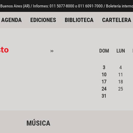
 Buenos Aires (AR) / Informes: 011 5077-8000 o 011 6091-7000 / Boletería interno
AGENDA
EDICIONES
BIBLIOTECA
CARTELERA
sto
»
DOM
LUN
3
4
10
11
17
18
24
25
31
MÚSICA