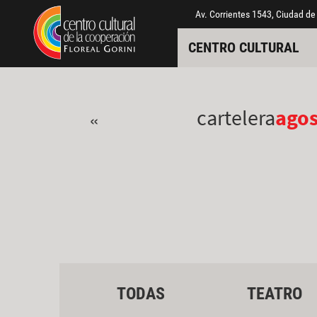
Pasar al contenido principal
Jump to main content
Av. Corrientes 1543, Ciudad de
CENTRO CULTURAL
cartelera
ago
«
TODAS
TEATRO