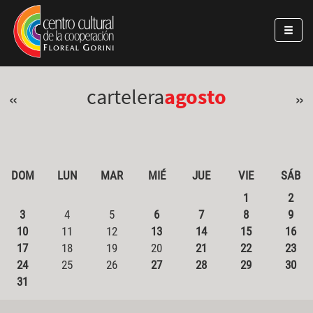
Pasar al contenido principal
Jump to main content
cartelera
agosto
«
»
DOM
LUN
MAR
MIÉ
JUE
VIE
SÁB
1
2
3
4
5
6
7
8
9
10
11
12
13
14
15
16
17
18
19
20
21
22
23
24
25
26
27
28
29
30
31