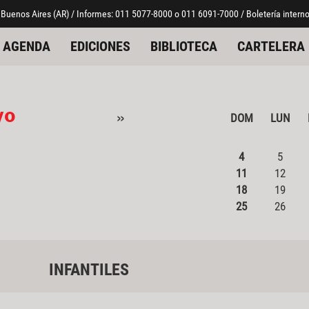
 Buenos Aires (AR) / Informes: 011 5077-8000 o 011 6091-7000 / Boletería interno
AGENDA
EDICIONES
BIBLIOTECA
CARTELERA
yo
»
DOM
LUN
4
5
11
12
18
19
25
26
INFANTILES