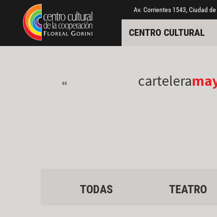
Pasar al contenido principal
Jump to main content
Av. Corrientes 1543, Ciudad de
CENTRO CULTURAL
cartelera
ma
«
TODAS
TEATRO