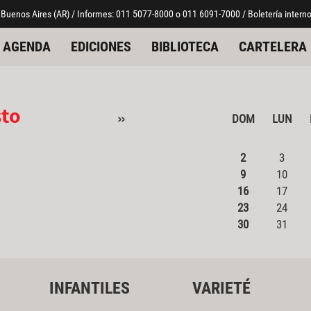
 Buenos Aires (AR) / Informes: 011 5077-8000 o 011 6091-7000 / Boletería interno
AGENDA
EDICIONES
BIBLIOTECA
CARTELERA
sto
»
DOM
LUN
2
3
9
10
16
17
23
24
30
31
INFANTILES
VARIETÉ