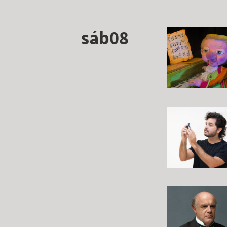
sáb08