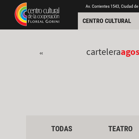
Pasar al contenido principal
Jump to main content
Av. Corrientes 1543, Ciudad de
CENTRO CULTURAL
cartelera
ago
«
TODAS
TEATRO