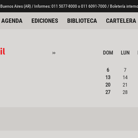
 Buenos Aires (AR) / Informes: 011 5077-8000 o 011 6091-7000 / Boletería interno
AGENDA
EDICIONES
BIBLIOTECA
CARTELERA
il
»
DOM
LUN
6
7
13
14
20
21
27
28