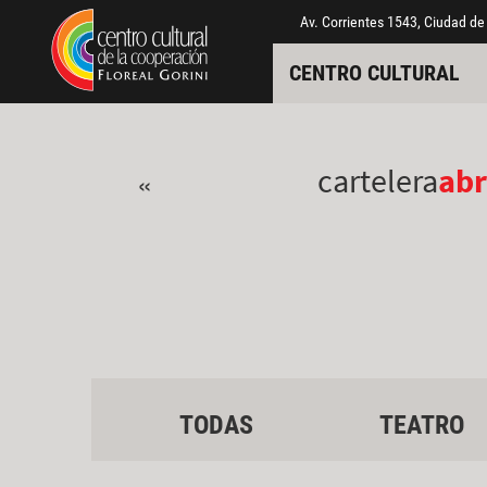
Pasar al contenido principal
Jump to main content
Av. Corrientes 1543, Ciudad de
CENTRO CULTURAL
cartelera
abr
«
TODAS
TEATRO