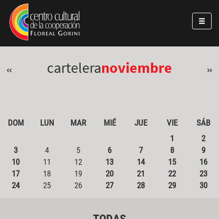
Pasar al contenido principal
Jump to main content
cartelera
noviembre
«
»
DOM
LUN
MAR
MIÉ
JUE
VIE
SÁB
1
2
3
4
5
6
7
8
9
10
11
12
13
14
15
16
17
18
19
20
21
22
23
24
25
26
27
28
29
30