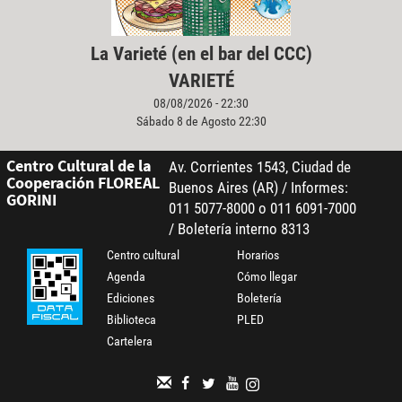
La Varieté (en el bar del CCC)
VARIETÉ
08/08/2026 - 22:30
Sábado 8 de Agosto 22:30
Centro Cultural de la
Av. Corrientes 1543, Ciudad de
Cooperación FLOREAL
Buenos Aires (AR) / Informes:
GORINI
011 5077-8000 o 011 6091-7000
/ Boletería interno 8313
Centro cultural
Horarios
Agenda
Cómo llegar
Ediciones
Boletería
Biblioteca
PLED
Cartelera