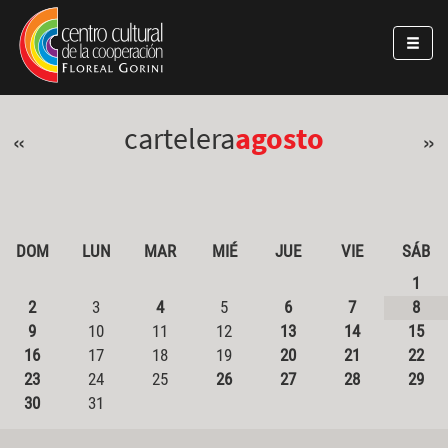
Pasar al contenido principal
Jump to main content
cartelera
agosto
«
»
DOM
LUN
MAR
MIÉ
JUE
VIE
SÁB
1
2
3
4
5
6
7
8
9
10
11
12
13
14
15
16
17
18
19
20
21
22
23
24
25
26
27
28
29
30
31