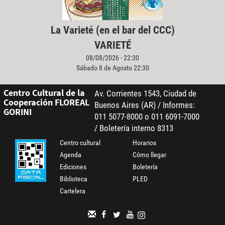
La Varieté (en el bar del CCC)
VARIETÉ
08/08/2026 - 22:30
Sábado 8 de Agosto 22:30
Centro Cultural de la
Av. Corrientes 1543, Ciudad de
Cooperación FLOREAL
Buenos Aires (AR) / Informes:
GORINI
011 5077-8000 o 011 6091-7000
/ Boletería interno 8313
Centro cultural
Horarios
Agenda
Cómo llegar
Ediciones
Boletería
Biblioteca
PLED
Cartelera