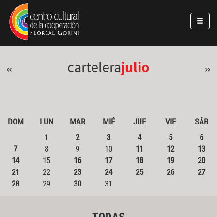
Pasar al contenido principal
Jump to main content
cartelera
julio
«
»
DOM
LUN
MAR
MIÉ
JUE
VIE
SÁB
1
2
3
4
5
6
7
8
9
10
11
12
13
14
15
16
17
18
19
20
21
22
23
24
25
26
27
28
29
30
31