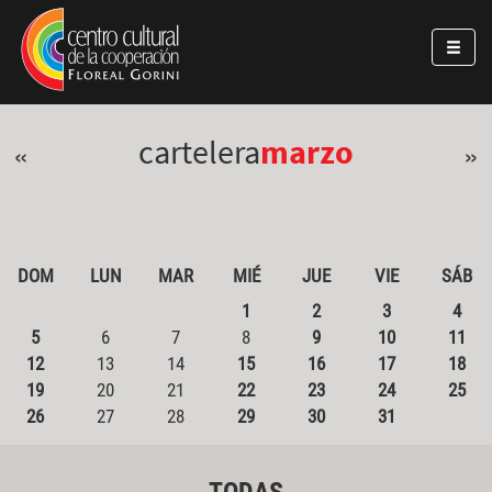
Pasar al contenido principal
Jump to main content
cartelera
marzo
«
»
DOM
LUN
MAR
MIÉ
JUE
VIE
SÁB
1
2
3
4
5
6
7
8
9
10
11
12
13
14
15
16
17
18
19
20
21
22
23
24
25
26
27
28
29
30
31