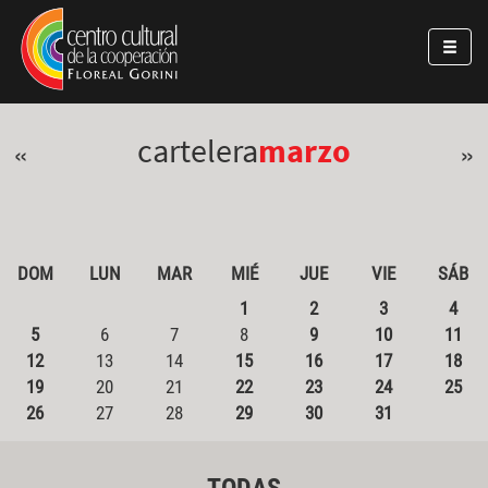
Pasar al contenido principal
Jump to main content
cartelera
marzo
«
»
DOM
LUN
MAR
MIÉ
JUE
VIE
SÁB
1
2
3
4
5
6
7
8
9
10
11
12
13
14
15
16
17
18
19
20
21
22
23
24
25
26
27
28
29
30
31