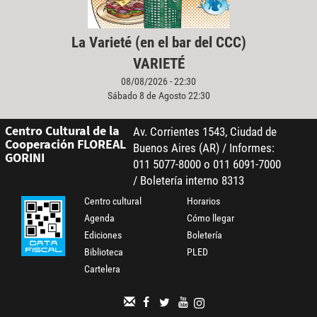
La Varieté (en el bar del CCC)
VARIETÉ
08/08/2026 - 22:30
Sábado 8 de Agosto 22:30
Centro Cultural de la
Av. Corrientes 1543, Ciudad de
Cooperación FLOREAL
Buenos Aires (AR) / Informes:
GORINI
011 5077-8000 o 011 6091-7000
/ Boletería interno 8313
Centro cultural
Horarios
Agenda
Cómo llegar
Ediciones
Boletería
Biblioteca
PLED
Cartelera